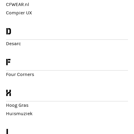
CFWEAR.nl
Compier UX
d
Desarc
f
Four Corners
h
Hoog Gras
Huismuziek
i