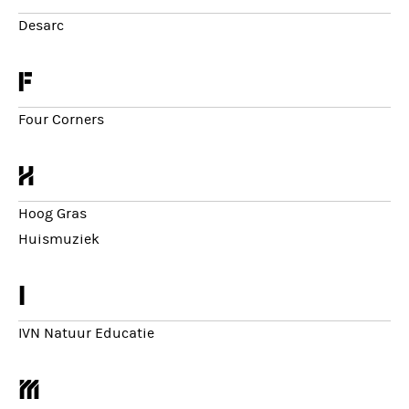
Desarc
f
Four Corners
h
Hoog Gras
Huismuziek
i
IVN Natuur Educatie
m