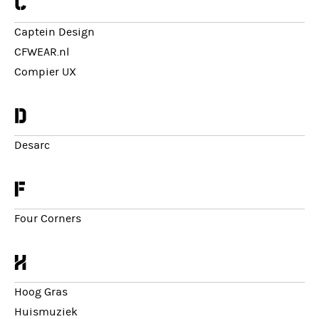
c
Captein Design
CFWEAR.nl
Compier UX
d
Desarc
f
Four Corners
h
Hoog Gras
Huismuziek